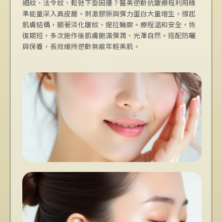
細紋、法令紋、鬆弛下垂困擾？醫美逆齡抗皺療程利用精
準能量深入真皮層，刺激膠原與彈力蛋白大量增生，撐起
肌膚結構，顯著淡化皺紋、提拉輪廓。療程溫和安全，恢
復期短，多次施作後肌膚飽滿彈潤、光澤自然。搭配防曬
與保養，長效維持逆齡無痕年輕美肌。