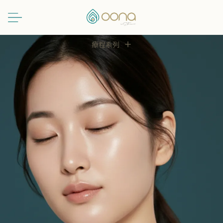
跳
至
主
Main
要
療程系列
Menu
內
容