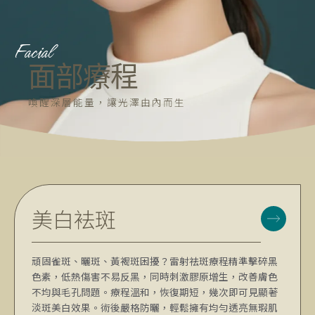
Facial
面部療程
喚醒深層能量，讓光澤由內而生
美白袪斑
頑固雀斑、曬斑、黃褐斑困擾？雷射祛斑療程精準擊碎黑
色素，低熱傷害不易反黑，同時刺激膠原增生，改善膚色
不均與毛孔問題。療程溫和，恢復期短，幾次即可見顯著
淡斑美白效果。術後嚴格防曬，輕鬆擁有均勻透亮無瑕肌