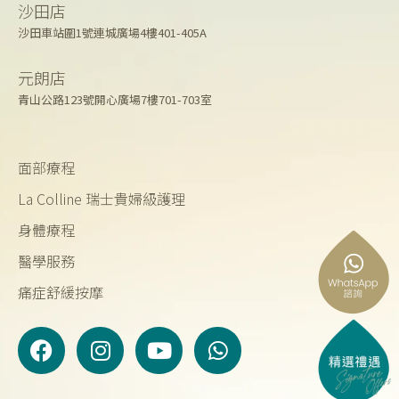
沙田店
沙田車站圍1號連城廣場4樓401-405A
元朗店
青山公路123號開心廣場7樓701-703室
面部療程
La Colline 瑞士貴婦級護理
身體療程
醫學服務
痛症舒緩按摩
F
I
Y
W
a
n
o
h
c
s
u
a