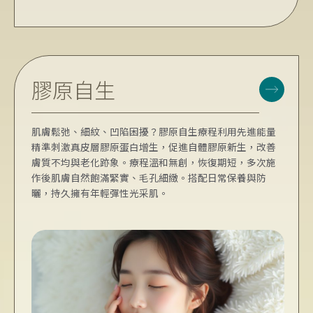
膠原自生
肌膚鬆弛、細紋、凹陷困擾？膠原自生療程利用先進能量
精準刺激真皮層膠原蛋白增生，促進自體膠原新生，改善
膚質不均與老化跡象。療程溫和無創，恢復期短，多次施
作後肌膚自然飽滿緊實、毛孔細緻。搭配日常保養與防
曬，持久擁有年輕彈性光采肌。