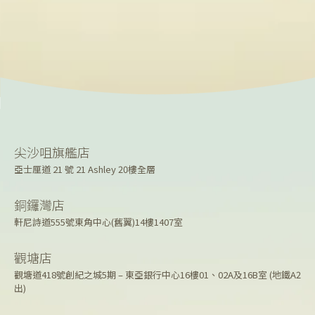
尖沙咀旗艦店
亞士厘道 21 號 21 Ashley 20樓全層
銅鑼灣店
軒尼詩道555號東角中心(舊翼)14樓1407室
觀塘店
觀塘道418號創紀之城5期 – 東亞銀行中心16樓01、02A及16B室 (地鐵A2
出)