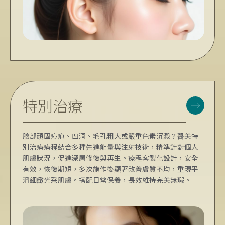
特別治療
臉部頑固痘疤、凹洞、毛孔粗大或嚴重色素沉澱？醫美特
別治療療程結合多種先進能量與注射技術，精準針對個人
肌膚狀況，促進深層修復與再生。療程客製化設計，安全
有效，恢復期短，多次施作後顯著改善膚質不均，重現平
滑細緻光采肌膚。搭配日常保養，長效維持完美無瑕。