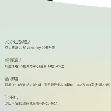
尖沙咀旗艦店
亞士厘道 21 號 21 Ashley 20樓全層
銅鑼灣店
軒尼詩道555號東角中心(舊翼)14樓1407室
觀塘店
觀塘道418號創紀之城5期 – 東亞銀行中心16樓01、02A及16B室 (地鐵A2出)
沙田店
沙田車站圍1號連城廣場4樓401-405A