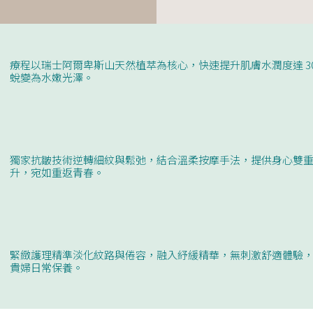
療程以瑞士阿爾卑斯山天然植萃為核心，快速提升肌膚水潤度達 3
蛻變為水嫩光澤。
獨家抗皺技術逆轉細紋與鬆弛，結合溫柔按摩手法，提供身心雙
升，宛如重返青春。
緊緻護理精準淡化紋路與倦容，融入紓緩精華，無刺激舒適體驗
貴婦日常保養。