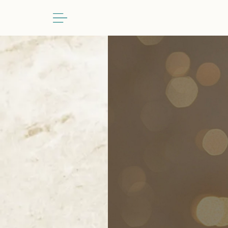
跳
至
主
要
內
容