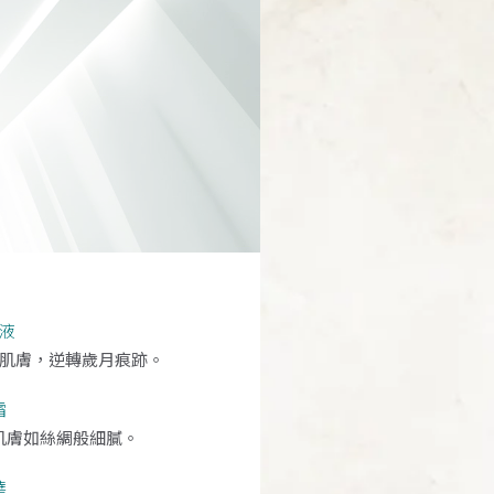
液
肌膚，逆轉歲月痕跡。
霜
肌膚如絲綢般細膩。
華