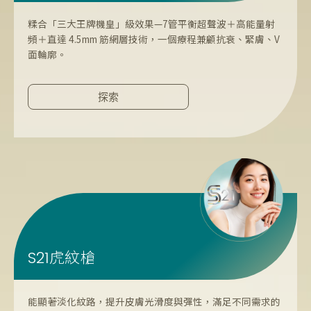
糅合「三大王牌機皇」級效果—7管平衡超聲波＋高能量射
頻＋直達 4.5mm 筋網層技術，一個療程兼顧抗衰、緊膚、V
面輪廓。
探索
虎紋槍
S21
能顯著淡化紋路，提升皮膚光滑度與彈性，滿足不同需求的