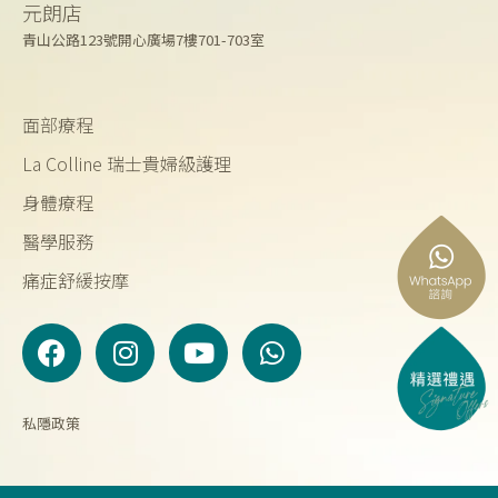
元朗店
青山公路123號開心廣場7樓701-703室
面部療程
La Colline 瑞士貴婦級護理
身體療程
醫學服務
痛症舒緩按摩
F
I
Y
W
a
n
o
h
c
s
u
a
e
t
t
t
私隱政策
b
a
u
s
o
g
b
a