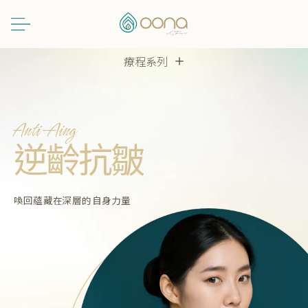
跳
至
主
Main
要
療程系列
Menu
內
容
Anti-Aing
逆齡抗皺
喚回蘊藏在深層的自身力量