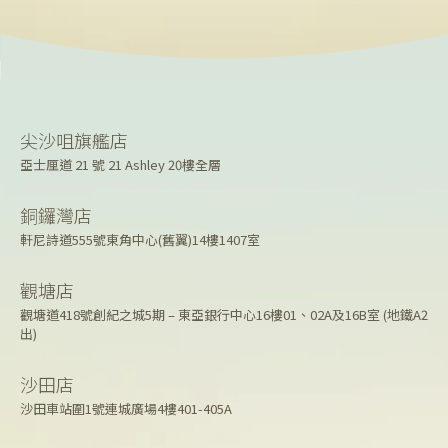
尖沙咀旗艦店
亞士厘道 21 號 21 Ashley 20樓全層
銅鑼灣店
軒尼詩道555號東角中心(舊翼)14樓1407室
觀塘店
觀塘道418號創紀之城5期 – 東亞銀行中心16樓01、02A及16B室 (地鐵A2
出)
沙田店
沙田車站圍1號連城廣場4樓401-405A