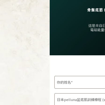
骨盤底筋
這是來自
電磁能量