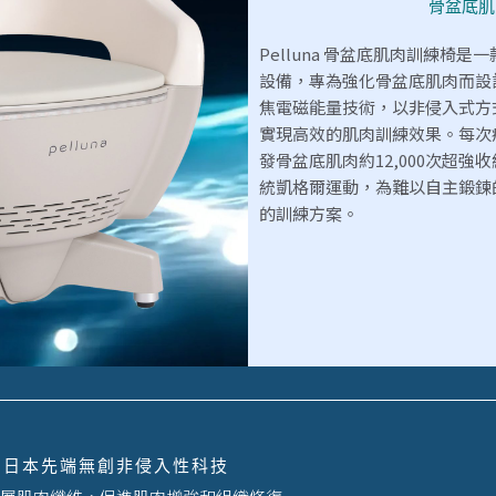
骨盆底肌
Pelluna 骨盆底肌肉訓練椅
設備，專為強化骨盆底肌肉而設
焦電磁能量技術，以非侵入式方
實現高效的肌肉訓練效果。每次
發骨盆底肌肉約12,000次超
統凱格爾運動，為難以自主鍛鍊
的訓練方案。
日本先端無創非侵入性科技