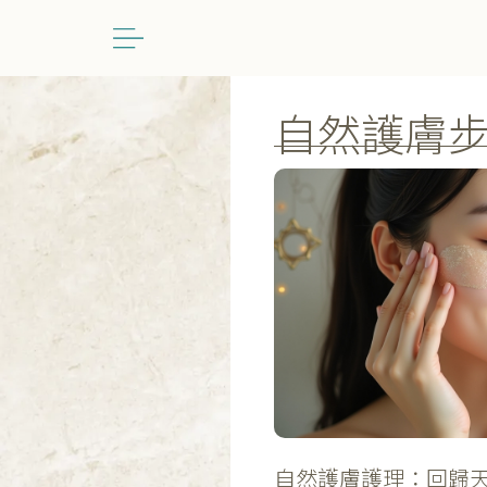
跳
至
主
要
自然護膚
內
容
自
然
護
膚
護
理：
回
歸
天
然，
擁
有
健
康
透
亮
肌
膚
自然護膚護理：回歸