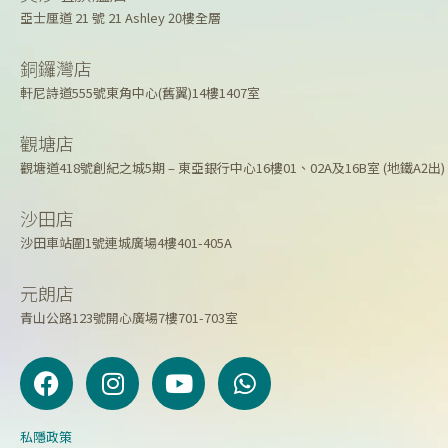
亞士厘道 21 號 21 Ashley 20樓全層
銅鑼灣店
軒尼詩道555號東角中心(舊翼)14樓1407室
觀塘店
觀塘道418號創紀之城5期 – 東亞銀行中心16樓01、02A及16B室 (地鐵A2出)
沙田店
沙田車站圍1號連城廣場4樓401-405A
元朗店
青山公路123號開心廣場7樓701-703室
F
I
Y
W
a
n
o
h
c
s
u
a
e
t
t
t
私隱政策