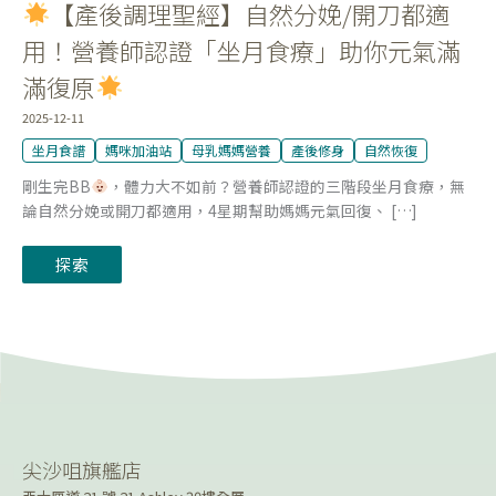
【產後調理聖經】自然分娩/開刀都適
「坐
月
食
用！營養師認證「坐月食療」助你元氣滿
療」
助
滿復原
你
元
氣
2025-12-11
滿
滿
坐月食譜
媽咪加油站
母乳媽媽營養
產後修身
自然恢復
復
原
剛生完BB
，體力大不如前？營養師認證的三階段坐月食療，無
論自然分娩或開刀都適用，4星期幫助媽媽元氣回復、 […]
探索
尖沙咀旗艦店