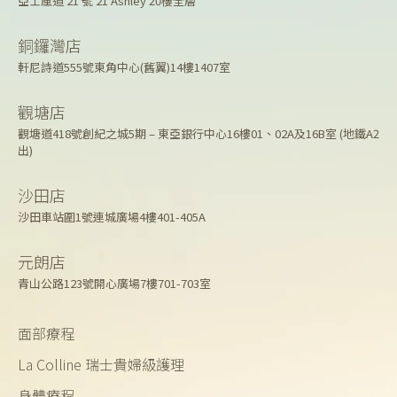
亞士厘道 21 號 21 Ashley 20樓全層
銅鑼灣店
軒尼詩道555號東角中心(舊翼)14樓1407室
觀塘店
觀塘道418號創紀之城5期 – 東亞銀行中心16樓01、02A及16B室 (地鐵A2
出)
沙田店
沙田車站圍1號連城廣場4樓401-405A
元朗店
青山公路123號開心廣場7樓701-703室
面部療程
La Colline 瑞士貴婦級護理
身體療程