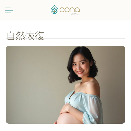
跳
至
主
要
內
自然恢復
容
【產
後
調
理
聖
經】
自
然
分
娩/
開
刀
都
適
用！
營
養
師
認
證