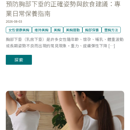
預防胸部下垂的正確姿勢與飲食建議：專
養
指
南
業日常保養指南
2026-08-03
女性健康美胸
維持美胸
美胸
美胸運動
胸部保養
豐胸方法
胸部下垂（乳房下垂）是許多女性隨年齡、懷孕、哺乳、體重波動
或長期姿勢不良而出現的常見現象。重力、皮膚彈性下降 […]
探索
女
士
如
何
維
持
美
胸：
科
學