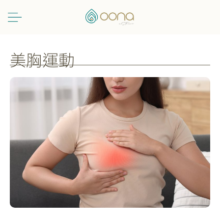
跳
至
主
要
內
美胸運動
容
預
防
胸
部
下
垂
的
正
確
姿
勢
與
飲
食
建
議：
專
業
日
常
保