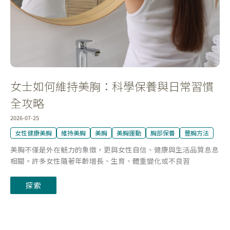
保
養
與
日
常
習
慣
全
攻
略
女士如何維持美胸：科學保養與日常習慣
全攻略
2026-07-25
女性健康美胸
維持美胸
美胸
美胸運動
胸部保養
豐胸方法
美胸不僅是外在魅力的象徵，更與女性自信、健康與生活品質息息
相關。許多女性隨著年齡增長、生育、體重變化或不良習
探索