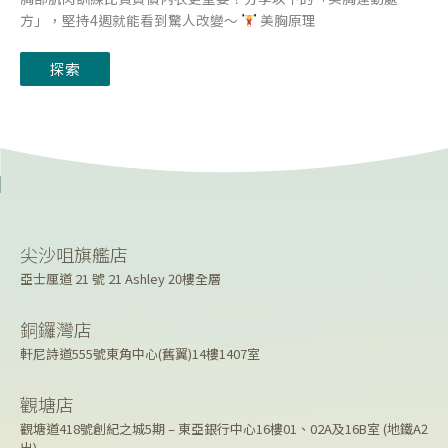
方」，堅持4週就能看到驚人改變～
美胸原理
探索
尖沙咀旗艦店
亞士厘道 21 號 21 Ashley 20樓全層
銅鑼灣店
軒尼詩道555號東角中心(舊翼)14樓1407室
觀塘店
觀塘道418號創紀之城5期 – 東亞銀行中心16樓01、02A及16B室 (地鐵A2
出)