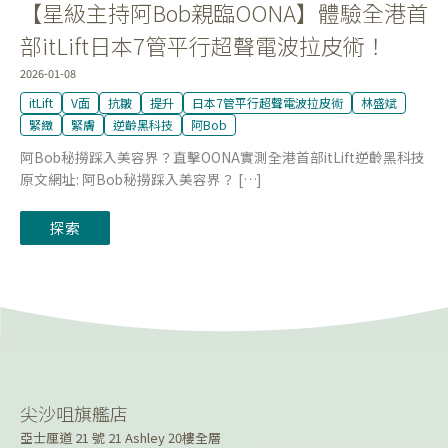
【星級主持阿Bob親臨OONA】體驗全港首
行
超
聲
部itLift日本7管平行超聲電波拉皮術！
電
波
2026-01-08
拉
皮
itLift
V面
抗皺
提升
日本7管平行超聲電波拉皮術
林盛斌
術！
緊緻
緊膚
逆齡黑科技
阿Bob
阿Bob秘撈踩入美容界？直擊OONA實測全港首部itLift逆齡黑科技
原文網址: 阿Bob秘撈踩入美容界？ […]
探索
尖沙咀旗艦店
亞士厘道 21 號 21 Ashley 20樓全層