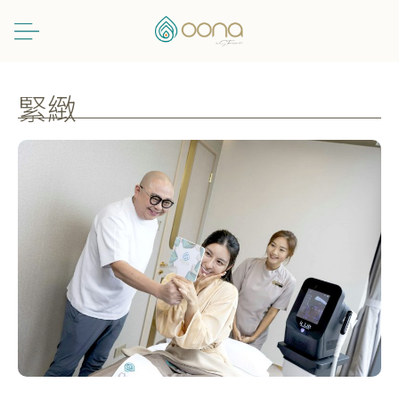
跳
至
主
要
內
緊緻
容
【星
級
主
持
阿
Bob
親
臨
OONA】
體
驗
全
港
首
部
itLift
日
本
7
管
平