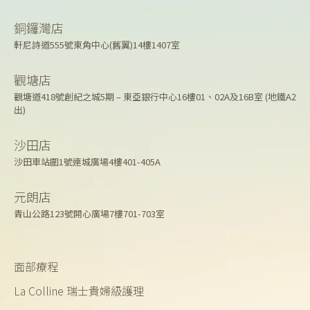
銅鑼灣店
軒尼詩道555號東角中心(舊翼)14樓1407室
觀塘店
觀塘道418號創紀之城5期 – 東亞銀行中心16樓01、02A及16B室 (地鐵A2
出)
沙田店
沙田車站圍1號連城廣場4樓401-405A
元朗店
青山公路123號開心廣場7樓701-703室
面部療程
La Colline 瑞士貴婦級護理