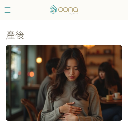
跳
至
主
要
內
產後
容
【私
密
處
保
養】
產
後、
大
笑
即
尿
滲？