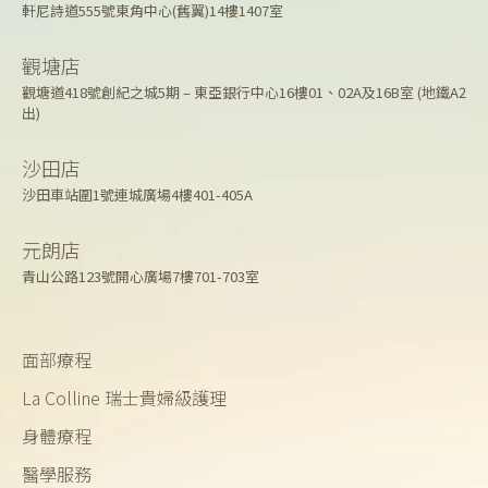
軒尼詩道555號東角中心(舊翼)14樓1407室
觀塘店
觀塘道418號創紀之城5期 – 東亞銀行中心16樓01、02A及16B室 (地鐵A2
出)
沙田店
沙田車站圍1號連城廣場4樓401-405A
元朗店
青山公路123號開心廣場7樓701-703室
面部療程
La Colline 瑞士貴婦級護理
身體療程
醫學服務