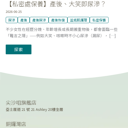
【私密處保養】產後、大笑即尿滲？
2026-06-25
尿滲
產後
產後尿滲
產後恢復
盆底肌護理
私密保養
不少女性在經歷分娩、年齡增長或長期搬重物後，都會面臨一些
「難言之隱」——例如大笑、咳嗽時不小心尿滲（漏尿）， […]
探索
尖沙咀旗艦店
亞士厘道 21 號 21 Ashley 20樓全層
銅鑼灣店