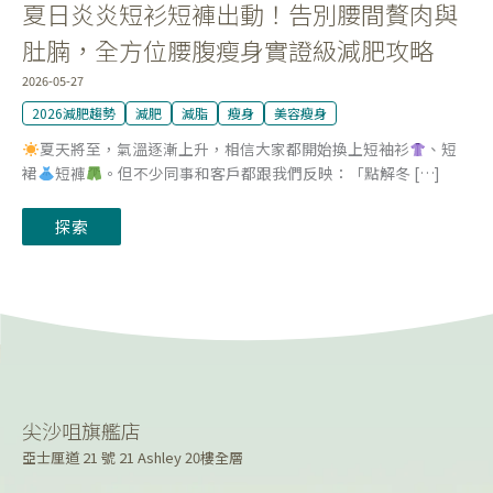
夏日炎炎短衫短褲出動！告別腰間贅肉與
位
腰
腹
肚腩，全方位腰腹瘦身實證級減肥攻略
瘦
身
2026-05-27
實
證
2026減肥趨勢
減肥
減脂
瘦身
美容瘦身
級
減
肥
夏天將至，氣溫逐漸上升，相信大家都開始換上短袖衫
、短
攻
裙
短褲
。但不少同事和客戶都跟我們反映：「點解冬 […]
略
探索
尖沙咀旗艦店
亞士厘道 21 號 21 Ashley 20樓全層