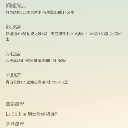
銅鑼灣店
軒尼詩道555號東角中心(舊翼)14樓1407室
觀塘店
觀塘道418號創紀之城5期 – 東亞銀行中心16樓01、02A及16B室 (地鐵A2
出)
沙田店
沙田車站圍1號連城廣場4樓401-405A
元朗店
青山公路123號開心廣場7樓701-703室
面部療程
La Colline 瑞士貴婦級護理
身體療程