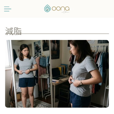
跳
至
主
要
內
減脂
容
夏
日
炎
炎
短
衫
短
褲
出
動！
告
別
腰
間
贅
肉
與
肚
腩，
全
方