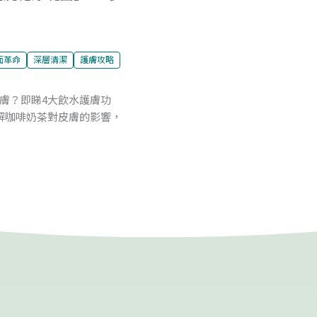
面革命
深層清潔
護膚攻略
膚？即睇4大飲水護膚功
解咖啡奶茶對皮膚的影響，