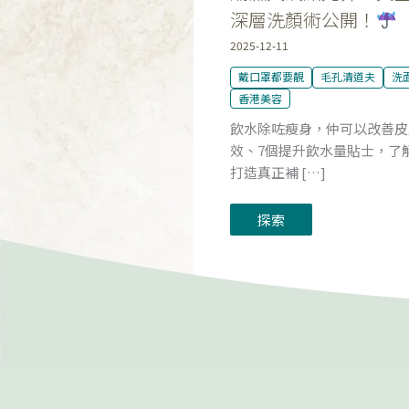
術
深層洗顏術公開！
公
開！
2025-12-11
戴口罩都要靚
毛孔清道夫
洗
香港美容
飲水除咗瘦身，仲可以改善皮
效、7個提升飲水量貼士，了
打造真正補 […]
探索