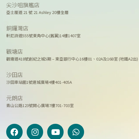
尖沙咀旗艦店
亞士厘道 21 號 21 Ashley 20樓全層
銅鑼灣店
軒尼詩道555號東角中心(舊翼)14樓1407室
觀塘店
觀塘道418號創紀之城5期 – 東亞銀行中心16樓01、02A及16B室 (地鐵A2出)
沙田店
沙田車站圍1號連城廣場4樓401-405A
元朗店
青山公路123號開心廣場7樓701-703室
F
I
Y
W
a
n
o
h