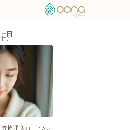
要靚
洗乾淨塊面」？3步