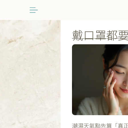
跳
至
主
要
戴口罩都
內
容
潮
濕
天
氣
點
先
算
「真
正
洗
乾
淨
塊
面」？
3
步
深
層
洗
潮濕天氣點先算「真正
顏