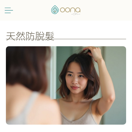
跳
至
主
要
內
天然防脫髮
容
【防
脫
髮
攻
略】
30+頭
髮
愈
來
愈
薄？
天
然
防
脫
髮
＋
生
髮
護