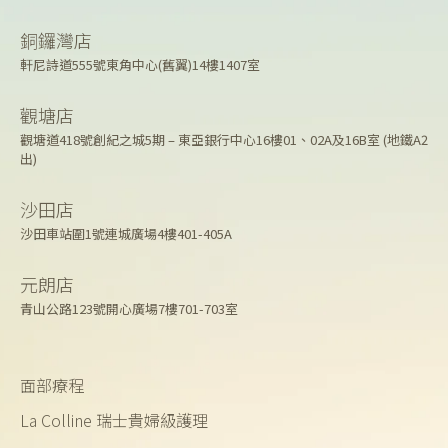
銅鑼灣店
軒尼詩道555號東角中心(舊翼)14樓1407室
觀塘店
觀塘道418號創紀之城5期 – 東亞銀行中心16樓01、02A及16B室 (地鐵A2
出)
沙田店
沙田車站圍1號連城廣場4樓401-405A
元朗店
青山公路123號開心廣場7樓701-703室
面部療程
La Colline 瑞士貴婦級護理