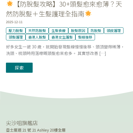
【防脫髮攻略】30+頭髮愈來愈薄？天
理
全
指
然防脫髮＋生髮護理全指南
南
2025-12-11
壓力脫髮
天然防脫髮
生髮食療
脫髮原因
防脫髮
頭皮護理
頭髮護理
香港人脫髮
香港女生護髮
髮線後移
好多女生一過 30 歲，就開始發現髮線慢慢後移、頭頂變得稀薄，
洗頭、梳頭時甩落嚟嘅頭髮愈來愈多。 其實想改善 […]
探索
尖沙咀旗艦店
亞士厘道 21 號 21 Ashley 20樓全層