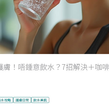
護膚！唔鍾意飲水？7招解決＋咖
補水攻略
護膚日常
飲水美肌