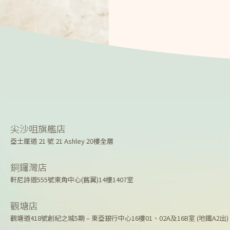
尖沙咀旗艦店
亞士厘道 21 號 21 Ashley 20樓全層
銅鑼灣店
軒尼詩道555號東角中心(舊翼)14樓1407室
觀塘店
觀塘道418號創紀之城5期 – 東亞銀行中心16樓01、02A及16B室 (地鐵A2出)