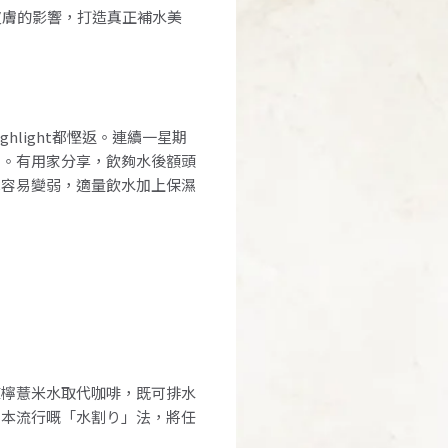
皮膚的影響，打造真正補水美
light都慳返。連續一星期
劇。有用家分享，飲夠水後額頭
障容易變弱，適量飲水加上保濕
凍檸薏米水取代咖啡，既可排水
日本流行嘅「水割り」法，將任