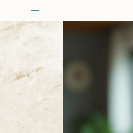
跳
至
主
要
內
容