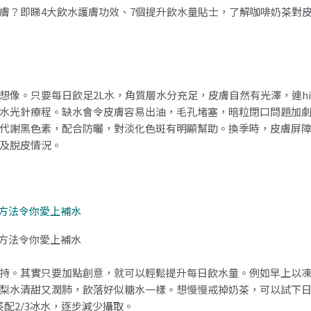
膚？即睇4大飲水護膚功效、7個提升飲水量貼士，了解咖啡奶茶對
像。只要每日飲足2L水，角質層水分充足，皮膚自然有光澤，連high
水光針療程。缺水會令皮膚容易出油，毛孔堵塞，暗粒閉口問題加
代謝黑色素，配合防曬，對淡化色斑有明顯幫助。換季時，皮膚屏
及脫皮情況。
方法令你愛上補水
方法令你愛上補水
持。其實只要加點創意，就可以輕鬆提升每日飲水量。例如早上以
梨水清甜又潤肺，飲落好似糖水一樣。想慢慢戒掉奶茶，可以試下
茶配2/3冰水，逐步減少攝取。