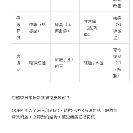
改善
痛
無痛
非常痛
感
中等（熱
極高（深
（舒
（熱/刺
程
燙感）
層劇痛）
適微
痛）
度
溫）
零恢
恢
復期
紅腫 / 腫 /
復
輕微紅腫
紅腫 / 水腫
（即
瘀青
期
可時
妝）
想體驗日本最新無痛拉皮技術？
OONA 引入全港首部 itLift，助你一次過解決鬆弛、皺紋與
膚質問題。立即預約諮詢，感受無痛逆齡奇蹟！