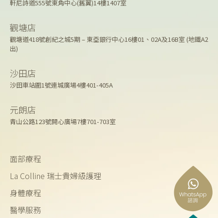
軒尼詩道555號東角中心(舊翼)14樓1407室
觀塘店
觀塘道418號創紀之城5期 – 東亞銀行中心16樓01、02A及16B室 (地鐵A2
出)
沙田店
沙田車站圍1號連城廣場4樓401-405A
元朗店
青山公路123號開心廣場7樓701-703室
面部療程
La Colline 瑞士貴婦級護理
身體療程
醫學服務