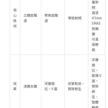
量射
頻
核
直達
心
立體超聲
聚焦超聲
單極射頻
4.5mm
技
波
波
SMAS
術
筋膜
層
可直
達眼
周
深層
提
拉、
緊緻 V
面、
效
深層提
收緊鬆弛、
淺層去皺
膠原
果
拉、V 面
膠原新生
新
生、
整體
輪廓