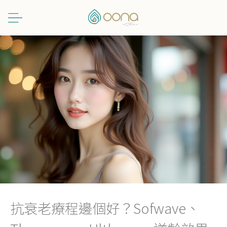
跳
至
主
要
內
容
抗衰老療程邊個好？Sofwave、