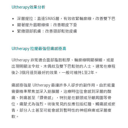
Ultherapy效果分析
深層提拉：直達SMAS層，有效收緊輪廓線，改善雙下巴
顯著提升眉眼線條：改善眼皮下垂
緊緻頸部肌膚：改善頸部鬆弛皮膚
Ultherapy 拉提最強但痛感極高
Ultherapy 非常適合面部脂肪較厚、輪廓線明顯模糊，或是
出現明顯法令紋、木偶紋及雙下巴鬆弛的人士。通常在療程
後2-3個月達到最好的效果，一般可維持1至2年。
痛感極強是 Ultherapy 最讓許多人卻步的副作用。由於能量
需要精準聚焦並深入筋膜層，治療時往往會感到深層的酸
痛、刺痛甚至「鑽骨感」，特別是在額頭或牙齦周圍等骨
位，痛楚尤為強烈。術後常見的反應包括紅腫、觸痛感或瘀
青，部分人士甚至可能會感到暫時性的神經麻痺或深層痠
軟。