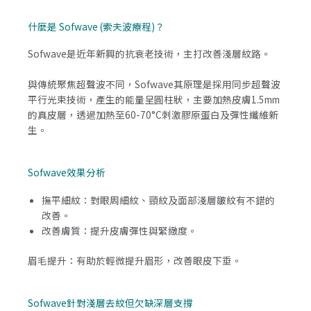
什麼是 Sofwave (索夫波療程)？
Sofwave是近年新興的抗衰老技術，主打改善淺層紋路。
與傳統聚焦超聲波不同，Sofwave其原理是採用同步超聲波
平行光束技術，產生的能量呈圓柱狀，主要加熱皮膚1.5mm
的真皮層，透過加熱至60-70°C刺激膠原蛋白及彈性纖維新
生。
Sofwave效果分析
撫平細紋：對眼周細紋、頸紋及面部淺層皺紋有不錯的
改善。
改善膚質：提升皮膚彈性與緊緻度。
眉毛提升：有助於輕微提升眉形，改善眼皮下垂。
Sofwave針對淺層去紋但欠缺深層支撐