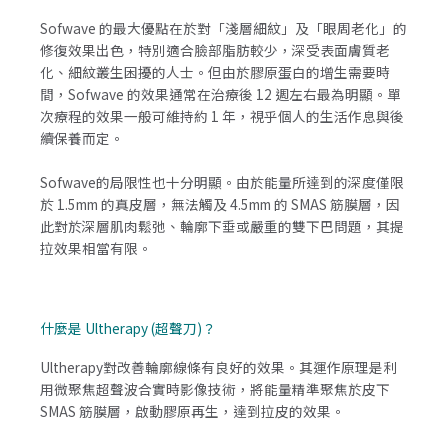
Sofwave 的最大優點在於對「淺層細紋」及「眼周老化」的
修復效果出色，特別適合臉部脂肪較少，深受表面膚質老
化、細紋叢生困擾的人士。但由於膠原蛋白的增生需要時
間，Sofwave 的效果通常在治療後 12 週左右最為明顯。單
次療程的效果一般可維持約 1 年，視乎個人的生活作息與後
續保養而定。
Sofwave的局限性也十分明顯。由於能量所達到的深度僅限
於 1.5mm 的真皮層，無法觸及 4.5mm 的 SMAS 筋膜層，因
此對於深層肌肉鬆弛、輪廓下垂或嚴重的雙下巴問題，其提
拉效果相當有限。
什麼是 Ultherapy (超聲刀)？
Ultherapy對改善輪廓線條有良好的效果。其運作原理是利
用微聚焦超聲波合實時影像技術，將能量精準聚焦於皮下
SMAS 筋膜層，啟動膠原再生，達到拉皮的效果。