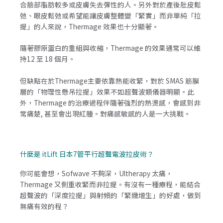
合臉部脂肪較多或皮膚失去彈性的人。另外對於產後肚皮鬆
弛、眼皮鬆弛或希望能讓皮膚整體變「緊實」而非單純「拉
提」的人來說，Thermage 效果也十分顯著。
隨著膠原蛋白的重組與收縮，Thermage 的效果通常可以維
持12 至 18 個月。
但缺點在於Thermage主要依靠熱能收緊，對於 SMAS 筋膜
層的「物理性懸吊拉提」效果不如超聲波類儀器明顯。此
外，Thermage 的治療過程伴隨著強烈的熱燙感，會感到非
常痛楚, 甚至會出現紅腫。對痛感敏感的人是一大挑戰。
什麼是 itLift 日本7管平行超聲電波拉皮術？
你可能會想，Sofwave 不夠深，Ultherapy 太痛，
Thermage 又側重收緊而非拉提。有沒有一種療程，能結合
超聲波的「深度拉提」與射頻的「緊緻增生」的好處，做到
無痛有效的程？