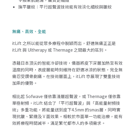
撫平皺紋：平行超聲波技術能有效淡化細紋與皺紋
無痛、高效、全能
itLift 之所以能從眾多療程中脫穎而出，舒適無痛正正是
itLift 與 Ultherapy 或 Thermage 之間最大的區別。
憑藉日本頂尖的智能冷卻技術，儀器將皮下深層加熱至有效
溫度的同時，表皮層能時刻維持在舒適冰涼的狀態，完全無
需忍受鑽骨劇痛。在技術層面上，itLift 亦展現了雙重技術
加乘的優勢。
相比起 Sofwave 僅依靠淺層超聲波，或 Thermage 僅依靠
單極射頻，itLift 結合了「平行超聲波」與「高能量射頻技
術」多重功能，將能量送到皮下4.5mm 的smas層，同時實
現抗皺、緊緻及 V 面效果。相較於市面單一功能治療，能有
效將療程時間減半，滿足繁忙都市人的多項需求。