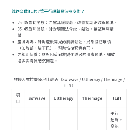
誰適合做itLift 7管平行超聲電波拉皮術？
25-35歲初老族：希望延緩衰老，改善初期細紋與鬆弛。
35-45歲熟齡肌：針對明顯法令紋、鬆弛，希望無痛緊
緻。
產後媽媽：針對產後常見的肌膚鬆弛、局部脂肪堆積
（如腹部、雙下巴），幫助恢復緊實身形。
更年期保養：應對因荷爾蒙變化導致的肌膚鬆弛、細紋
增多與膚質暗沉問題。
非侵入式拉提療程比較表（Sofwave / Ultherapy / Thermage /
itLift）
項
Sofwave
Ultherapy
Thermage
itLift
目
平行
超聲 +
高能