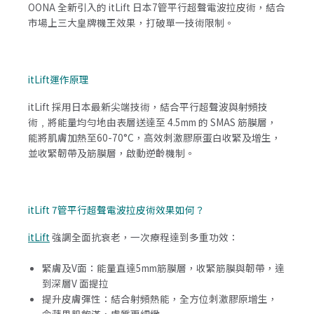
OONA 全新引入的 itLift 日本7管平行超聲電波拉皮術，結合
市場上三大皇牌機王效果，打破單一技術限制。
itLift運作原理
itLift 採用日本最新尖端技術，結合平行超聲波與射頻技
術﹐將能量均勻地由表層送達至 4.5mm 的 SMAS 筋膜層，
能將肌膚加熱至60-70°C，高效刺激膠原蛋白收緊及增生，
並收緊韌帶及筋膜層，啟動逆齡機制。
itLift 7管平行超聲電波拉皮術效果如何？
itLift
強調全面抗衰老，一次療程達到多重功效：
緊膚及V面：能量直達5mm筋膜層，收緊筋膜與韌帶，達
到深層V 面提拉
提升皮膚彈性：結合射頻熱能，全方位刺激膠原增生，
令蘋果肌飽滿，膚質更細緻