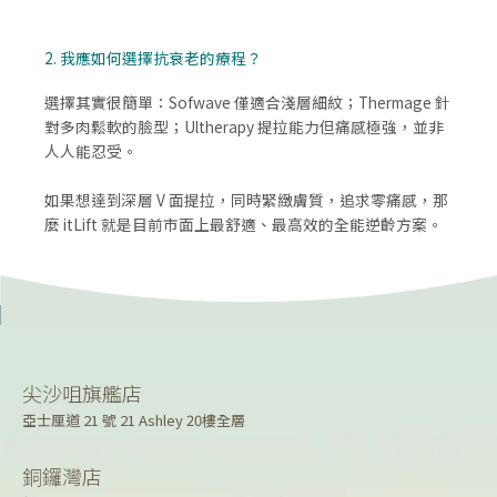
2. 我應如何選擇抗衰老的療程？
選擇其實很簡單：Sofwave 僅適合淺層細紋；Thermage 針
對多肉鬆軟的臉型；Ultherapy 提拉能力但痛感極強，並非
人人能忍受。
如果想達到深層 V 面提拉，同時緊緻膚質，追求零痛感，那
麼 itLift 就是目前市面上最舒適、最高效的全能逆齡方案。
尖沙咀旗艦店
亞士厘道 21 號 21 Ashley 20樓全層
銅鑼灣店