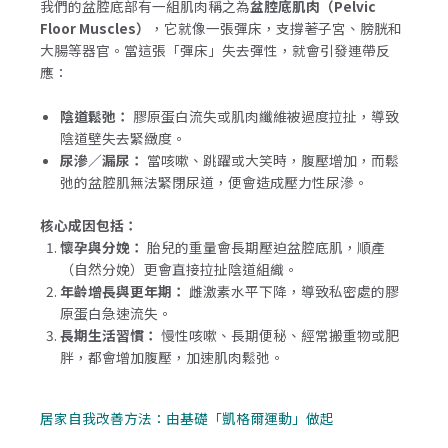
我們的盆腔底部有一組肌肉稱之為
盆腔底肌肉（Pelvic
Floor Muscles）
，它就像一張彈床，支撐著子宮、膀胱和
大腸等器官。當這張「彈床」失去彈性，就會引發連帶反
應：
陰道鬆弛：
膠原蛋白流失或肌肉纖維被過度拉扯，導致
陰道壁失去緊緻度。
尿滲／漏尿：
當咳嗽、跳躍或大笑時，腹壓增加，而鬆
弛的盆腔肌無法緊閉尿道，便會造成壓力性尿滲。
核心成因包括：
懷孕與分娩：
胎兒的重量會長期壓迫盆腔底肌，順產
（自然分娩）更會直接拉扯陰道組織。
年齡增長與更年期：
雌激素水平下降，導致私密處的膠
原蛋白急速流失。
長期生活習慣：
慢性咳嗽、長期便秘、經常搬重物或肥
胖，都會增加腹壓，加速肌肉鬆弛。
居家自我改善方法：由基礎「凱格爾運動」做起