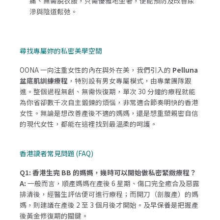
痛、無需脫衣服，只需優雅地坐著，便能預防及改善尿
滲與陰道鬆弛。
尋找專屬妳的私密美學空間
OONA 一向注重女性的內在與外在美，我們引入的
Pelluna
盆底肌訓練療程
，特別設有男女專屬模式，由專業團隊跟
進。整個過程無創、無需恢復期，單次 30 分鐘的療程就能
為你省卻數千次自主鍛鍊的煩惱，非常適合節奏明快的香港
女性。無論是想改善產後不適的媽媽，還是想重塑親密自信
的現代女性，都能在這裡找到最溫柔的呵護。
香港讀者常見問題 (FAQ)
Q1: 香港生完 BB 的媽媽，幾時可以開始做私密緊緻療程？
A:
一般而言，順產媽媽在產後 6 星期、傷口完全癒合及惡露
排清後，經醫生評估便可進行療程；而開刀（剖腹產）的媽
媽，則建議在產後 2 至 3 個月後才開始。及早保養是把握產
後黃金修復期的關鍵。