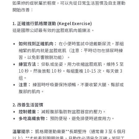
如果妳的症狀屬於輕度，可以先從日常生活習慣及自主運動
開始改善：
1. 正確進行凱格爾運動 (Kegel Exercise)
這是國際公認最有效的盆腔底肌肉鍛鍊法。
如何找到正確肌肉：
在小便時嘗試中途截斷尿流，那組
縮緊的肌肉就是盆腔底肌（注意：平時切勿在排尿時練
習，以免影響膀胱功能）。
練習方法：
仰臥或坐姿，用力收縮盆腔底肌，維持 5 至
10 秒，然後放鬆 10 秒。每組重複 10-15 次，每天做 3
组。
注意：
練習時呼吸要保持順暢，不要收緊大腿、臀部或
腹部的肌肉。
2. 改善生活習慣
控制體重：
減輕腹部脂肪對盆腔器官的壓力。
多吃高纖食物：
預防便秘，避免排便時過度用力。
溫馨提示：
凱格爾運動需要**長期堅持（通常需 3 至 6 個月
以上）**才能看到明顯效果，且動作必須完全正確。若因工