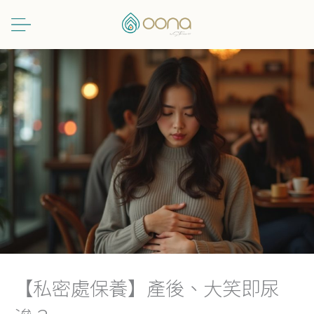
跳
至
主
要
內
容
【私密處保養】產後、大笑即尿