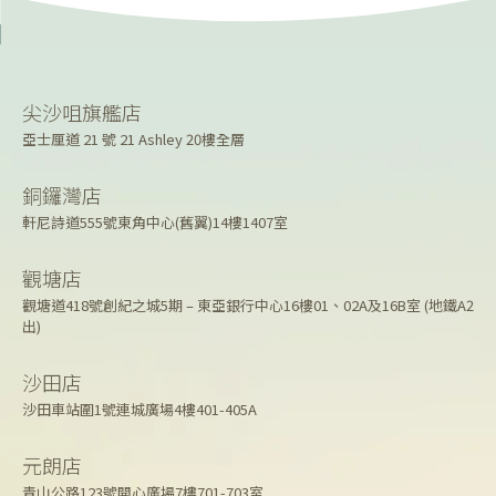
尖沙咀旗艦店
亞士厘道 21 號 21 Ashley 20樓全層
銅鑼灣店
軒尼詩道555號東角中心(舊翼)14樓1407室
觀塘店
觀塘道418號創紀之城5期 – 東亞銀行中心16樓01、02A及16B室 (地鐵A2
出)
沙田店
沙田車站圍1號連城廣場4樓401-405A
元朗店
青山公路123號開心廣場7樓701-703室