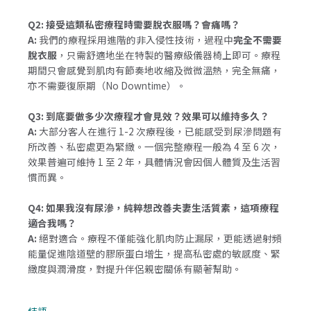
Q2: 接受這類私密療程時需要脫衣服嗎？會痛嗎？
A:
我們的療程採用進階的非入侵性技術，過程中
完全不需要
脫衣服
，只需舒適地坐在特製的醫療級儀器椅上即可。療程
期間只會感覺到肌肉有節奏地收縮及微微溫熱，完全無痛，
亦不需要復原期（No Downtime）。
Q3: 到底要做多少次療程才會見效？效果可以維持多久？
A:
大部分客人在進行 1-2 次療程後，已能感受到尿滲問題有
所改善、私密處更為緊緻。一個完整療程一般為 4 至 6 次，
效果普遍可維持 1 至 2 年，具體情況會因個人體質及生活習
慣而異。
Q4: 如果我沒有尿滲，純粹想改善夫妻生活質素，這項療程
適合我嗎？
A:
絕對適合。療程不僅能強化肌肉防止漏尿，更能透過射頻
能量促進陰道壁的膠原蛋白增生，提高私密處的敏感度、緊
緻度與潤滑度，對提升伴侶親密關係有顯著幫助。
結語