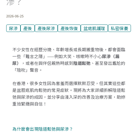
滲？
2026-06-25
尿滲
產後
產後尿滲
產後恢復
盆底肌護理
私密保養
不少女性在經歷分娩、年齡增長或長期搬重物後，都會面臨
一些「難言之隱」——例如大笑、咳嗽時不小心
尿滲（漏
尿）
，或者在與伴侶親熱時感到
陰道鬆弛
、甚至發出尷尬的
「陰吹」聲音。
在香港，很多女性因為害羞而選擇默默忍受，但其實這些都
是盆腔底肌肉鬆弛的常見症狀。現將為大家詳細拆解陰道鬆
弛與尿滲的成因，並分享由淺入深的改善及治療方案，助妳
重拾緊緻與自信！
為什麼會出現陰道鬆弛與尿滲？