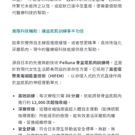
作繁忙未能持之以恆，或症狀已達中至重度，便需要借助現
代醫療科技的幫助。
進階科技輔助：讓盆底肌訓練事半功倍
如果你覺得自主練習進度緩慢，或者想更精準、高效地強化
深層肌肉，現今的醫療級科技能提供極大幫助。
源自日本的先進無創技術
Pelluna 骨盆底肌肉訓練椅
，正是
針對現代女性生活節奏而設的革命性方案。它採用了
高密度
聚焦電磁能量技術（HIFEM）
，以非侵入式的方式直接作用
於盆底肌的神經運動單元：
高效訓練
：每次療程只需
30 分鐘
，就能誘發骨盆底肌肉
進行約
12,000 次超強收縮
。
深層修復
：這種收縮強度遠超人體自主運動（如傳統凱
格爾運動）所能達到的極限，能有效激活深層肌肉纖
維，促進組織修復。
安全舒適
：符合日本厚生勞動省安全標準，無創、無