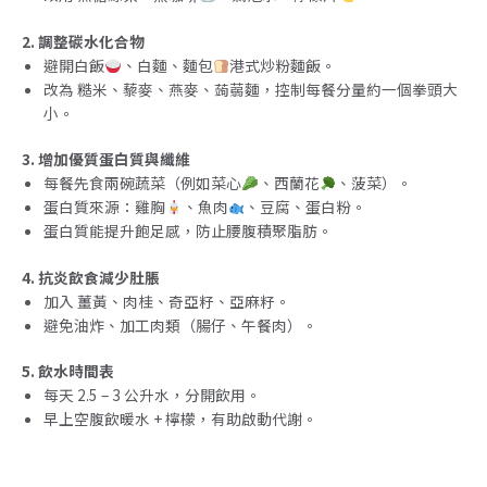
2. 調整碳水化合物
避開白飯
、白麵、麵包
港式炒粉麵飯。
改為 糙米、藜麥、燕麥、蒟蒻麵，控制每餐分量約一個拳頭大
小。
3. 增加優質蛋白質與纖維
每餐先食兩碗蔬菜（例如菜心
、西蘭花
、菠菜）。
蛋白質來源：雞胸
、魚肉
、豆腐、蛋白粉。
蛋白質能提升飽足感，防止腰腹積聚脂肪。
4. 抗炎飲食減少肚脹
加入 薑黃、肉桂、奇亞籽、亞麻籽。
避免油炸、加工肉類（腸仔、午餐肉）。
5. 飲水時間表
每天 2.5 – 3 公升水，分開飲用。
早上空腹飲暖水 + 檸檬，有助啟動代謝。