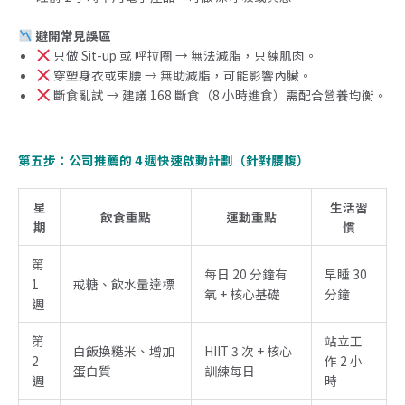
避開常見誤區
只做 Sit-up 或 呼拉圈 → 無法減脂，只練肌肉。
穿塑身衣或束腰 → 無助減脂，可能影響內臟。
斷食亂試 → 建議 168 斷食（8 小時進食）需配合營養均衡。
第五步：公司推薦的 4 週快速啟動計劃（針對腰腹）
星
生活習
飲食重點
運動重點
期
慣
第
每日 20 分鐘有
早睡 30
1
戒糖、飲水量達標
氧 + 核心基礎
分鐘
週
第
站立工
白飯換糙米、增加
HIIT 3 次 + 核心
2
作 2 小
蛋白質
訓練每日
週
時