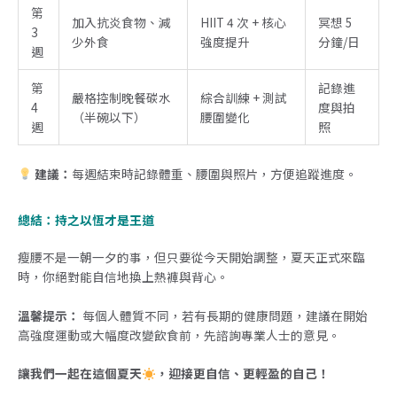
第
加入抗炎食物、減
HIIT 4 次 + 核心
冥想 5
3
少外食
強度提升
分鐘/日
週
第
記錄進
嚴格控制晚餐碳水
綜合訓練 + 測試
4
度與拍
（半碗以下）
腰圍變化
週
照
建議：
每週結束時記錄體重、腰圍與照片，方便追蹤進度。
總結：持之以恆才是王道
瘦腰不是一朝一夕的事，但只要從今天開始調整，夏天正式來臨
時，你絕對能自信地換上熱褲與背心。
溫馨提示：
每個人體質不同，若有長期的健康問題，建議在開始
高強度運動或大幅度改變飲食前，先諮詢專業人士的意見。
讓我們一起在這個夏天
，迎接更自信、更輕盈的自己！