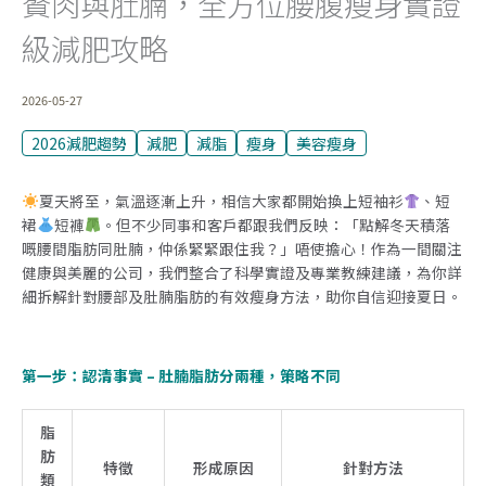
贅肉與肚腩，全方位腰腹瘦身實證
級減肥攻略
2026-05-27
2026減肥趨勢
減肥
減脂
瘦身
美容瘦身
夏天將至，氣溫逐漸上升，相信大家都開始換上短袖衫
、短
裙
短褲
。但不少同事和客戶都跟我們反映：「點解冬天積落
嘅腰間脂肪同肚腩，仲係緊緊跟住我？」唔使擔心！作為一間關注
健康與美麗的公司，我們整合了科學實證及專業教練建議，為你詳
細拆解針對腰部及肚腩脂肪的有效瘦身方法，助你自信迎接夏日。
第一步：認清事實 – 肚腩脂肪分兩種，策略不同
脂
肪
特徵
形成原因
針對方法
類