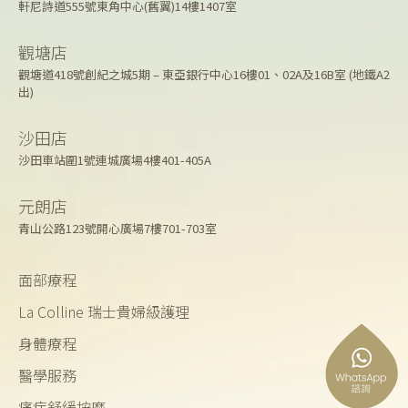
軒尼詩道555號東角中心(舊翼)14樓1407室
觀塘店
觀塘道418號創紀之城5期 – 東亞銀行中心16樓01、02A及16B室 (地鐵A2
出)
沙田店
沙田車站圍1號連城廣場4樓401-405A
元朗店
青山公路123號開心廣場7樓701-703室
面部療程
La Colline 瑞士貴婦級護理
身體療程
醫學服務
痛症舒緩按摩