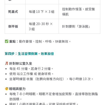
控制動作慢落，感受腹
死蟲式
每邊 10 下 × 3 組
橫肌
每邊 20-30 秒 ×
側平板
針對腰側「游泳圈」
3 組
重點：
動作要慢、控制、呼吸，快做無效。
第四步：生活習慣微調，效果加倍
針對辦公室久坐
每坐 45 分鐘，起身行 2 分鐘。
使用 站立工作檯 或 健身球椅。
坐著時練習 收腹（肚臍向脊椎方向拉），每小時做 10 次。
睡眠與壓力
每晚 7-8 小時睡眠，睡眠不足會增加皮質醇，直接導致肚腩脂
肪囤積。
睡前 1 小時不用電子產品，可做 深呼吸或冥想。