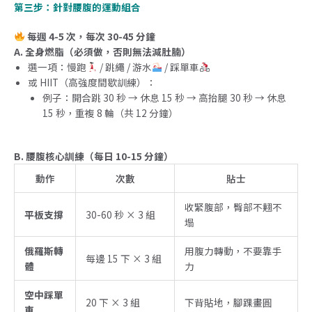
第三步：針對腰腹的運動組合
每週 4-5 次，每次 30-45 分鐘
A. 全身燃脂（必須做，否則無法減肚腩）
選一項：慢跑
/ 跳繩 / 游水
/ 踩單車
或 HIIT（高強度間歇訓練）：
例子：開合跳 30 秒 → 休息 15 秒 → 高抬腿 30 秒 → 休息
15 秒，重複 8 輪（共 12 分鐘）
B. 腰腹核心訓練（每日 10-15 分鐘）
動作
次數
貼士
收緊腹部，臀部不翹不
平板支撐
30-60 秒 × 3 組
塌
俄羅斯轉
用腹力轉動，不要靠手
每邊 15 下 × 3 組
體
力
空中踩單
20 下 × 3 組
下背貼地，腳踝畫圓
車