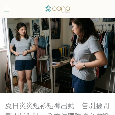
跳
至
主
要
內
容
夏日炎炎短衫短褲出動！告別腰間