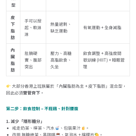
型
皮
手可以揑
下
熱量過剩、
起、軟淋
有氧運動 + 全身減脂
脂
缺乏運動
淋
肪
內
肚腩硬
壓力、高糖
飲食調整 + 高強度間
臟
實、腹部
高脂飲食、
歇訓練 (HIIT) + 睡眠管
脂
突出
久坐
理
肪
大部分香港上班族屬於「
內臟脂肪為主 + 皮下脂肪
」混合型，
因此必須
雙管齊下
。
第二步：飲食控制 – 不捱餓、針對腰腹
1. 減少「隱形糖分」
戒走奶茶、檸茶、汽水
、包裝果汁
。
改用 無糖綠茶、黑咖啡
、氣泡水 + 檸檬片
。