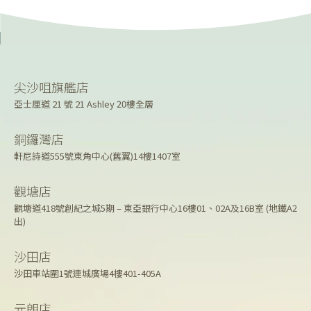
尖沙咀旗艦店
亞士厘道 21 號 21 Ashley 20樓全層
銅鑼灣店
軒尼詩道555號東角中心(舊翼)14樓1407室
觀塘店
觀塘道418號創紀之城5期 – 東亞銀行中心16樓01、02A及16B室 (地鐵A2
出)
沙田店
沙田車站圍1號連城廣場4樓401-405A
元朗店