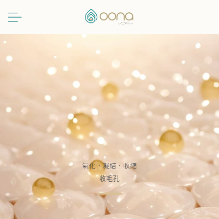
跳
至
主
要
內
容
氣化．凝結．收縮
收毛孔