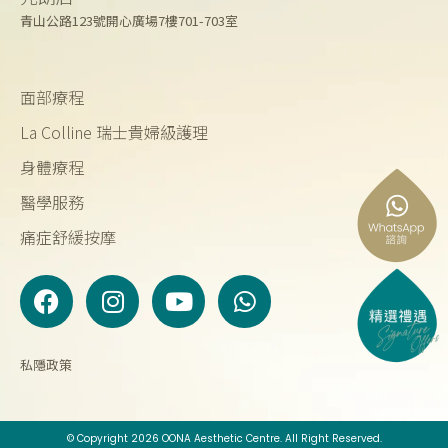
青山公路123號開心廣場7樓701-703室
面部療程
La Colline 瑞士貴婦級護理
身體療程
醫學服務
痛症舒緩按摩
F
I
Y
W
a
n
o
h
c
s
u
a
e
t
t
t
私隱政策
b
a
u
s
o
g
b
a
o
r
e
p
© Copyright 2026 OONA Aesthetic Centre. All Right Reserved.