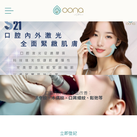
跳
至
主
要
內
容
口腔內外激光全面改善：
法令紋、木偶紋、口周細紋、鬆弛等
立即登記