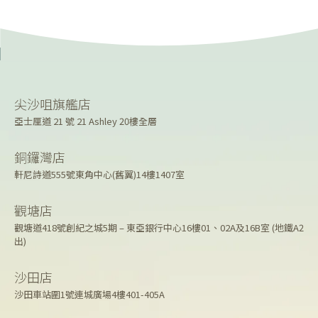
尖沙咀旗艦店
亞士厘道 21 號 21 Ashley 20樓全層
銅鑼灣店
軒尼詩道555號東角中心(舊翼)14樓1407室
觀塘店
觀塘道418號創紀之城5期 – 東亞銀行中心16樓01、02A及16B室 (地鐵A2
出)
沙田店
沙田車站圍1號連城廣場4樓401-405A