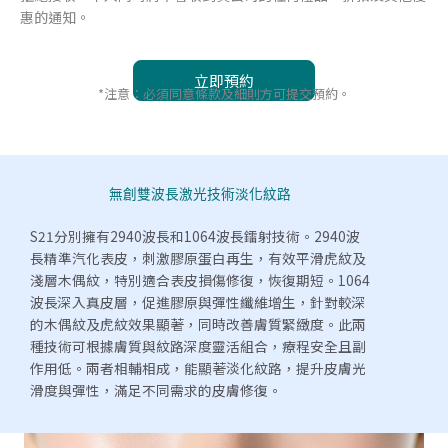
惠的通知。
*注意：必須同意條款及細則方可提交預約。
無創雙波長激光技術淡化紋路
S21分別擁有2940波長和1064波長鐳射技術。2940波
長精準汽化表皮，刺激膠原蛋白再生，有效平滑虎紋及
淺層木偶紋，特別適合表皮損傷修復，恢復期短。1064
波長深入真皮層，促進膠原與彈性纖維增生，針對較深
的木偶紋及虎紋效果顯著，同時改善膚質緊緻度。此兩
種技術可根據膚質與紋路深度靈活組合，療程安全且副
作用低。兩者相輔相成，能顯著淡化紋路，提升皮膚光
滑度與彈性，滿足不同需求的皮膚修復。