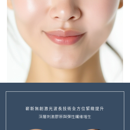
嶄新無創激光波長技術全方位緊緻提升
深層刺激膠原與彈性纖維增生