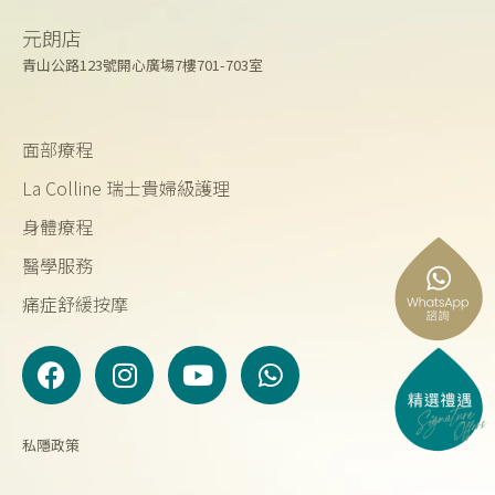
元朗店
青山公路123號開心廣場7樓701-703室
面部療程
La Colline 瑞士貴婦級護理
身體療程
醫學服務
痛症舒緩按摩
F
I
Y
W
a
n
o
h
c
s
u
a
e
t
t
t
私隱政策
b
a
u
s