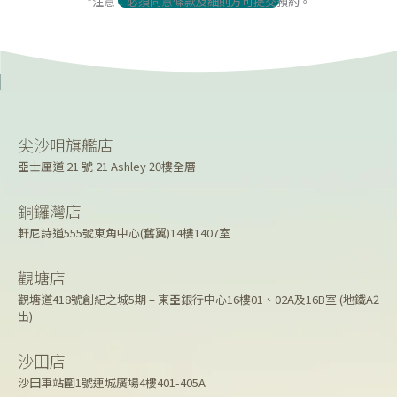
*注意：必須同意條款及細則方可提交預約。
尖沙咀旗艦店
亞士厘道 21 號 21 Ashley 20樓全層
銅鑼灣店
軒尼詩道555號東角中心(舊翼)14樓1407室
觀塘店
觀塘道418號創紀之城5期 – 東亞銀行中心16樓01、02A及16B室 (地鐵A2
出)
沙田店
沙田車站圍1號連城廣場4樓401-405A